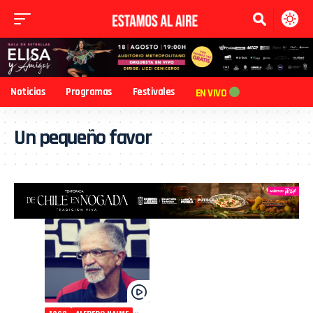
Noticias
Programas
Festivales
EN VIVO
Un pequeño favor