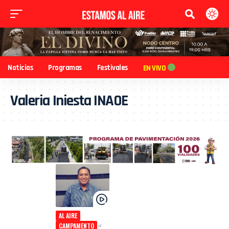
Noticias
Programas
Festivales
EN VIVO
Valeria Iniesta INAOE
AL AIRE
CAMPAMENTO