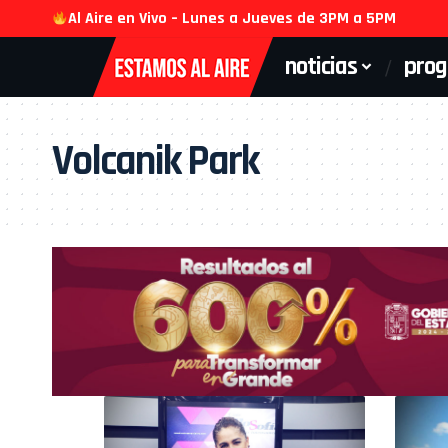
Al Aire en Vivo – Lunes a Jueves de 3PM a 5PM
noticias
pro
Volcanik Park