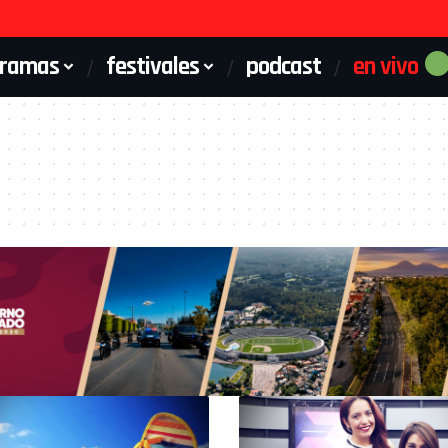
gramas
festivales
podcast
en vivo