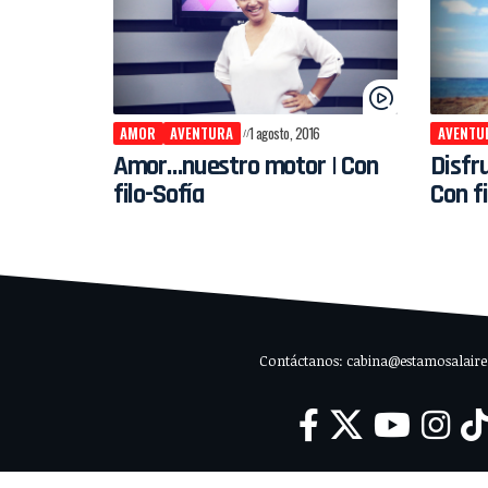
AMOR
AVENTURA
1 agosto, 2016
AVENTU
Amor…nuestro motor | Con
Disfr
filo-Sofía
Con fi
Contáctanos: cabina@estamosalaire.c