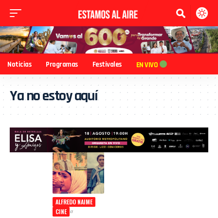
Noticias
Programas
Festivales
EN VIVO
Ya no estoy aquí
ALFREDO NAIME
CINE