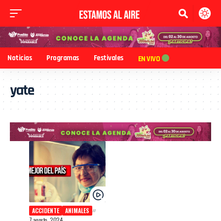
Noticias
Programas
Festivales
EN VIVO
yate
ACCIDENTE
ANIMALES
7 agosto, 2024