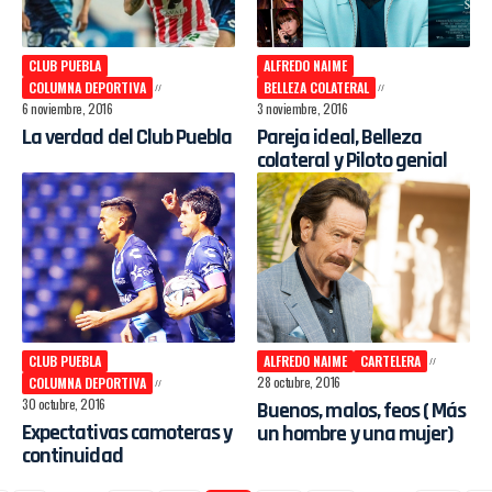
CLUB PUEBLA
ALFREDO NAIME
COLUMNA DEPORTIVA
BELLEZA COLATERAL
6 noviembre, 2016
3 noviembre, 2016
La verdad del Club Puebla
Pareja ideal, Belleza
colateral y Piloto genial
CLUB PUEBLA
ALFREDO NAIME
CARTELERA
28 octubre, 2016
COLUMNA DEPORTIVA
30 octubre, 2016
Buenos, malos, feos ( Más
Expectativas camoteras y
un hombre y una mujer)
continuidad