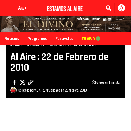
Aa
Noticias
Programas
Festivales
EN VIVO
AL AIRE
PROGRAMAS
RECUERDOS ESTAMOS AL AIRE
Al Aire : 22 de Febrero de
2010
Lo lees en 1 minutos
Publicado por
AL AIRE
Publicado en 26 febrero, 2010