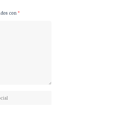
ados con
*