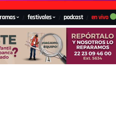
gramas
festivales
podcast
en vivo