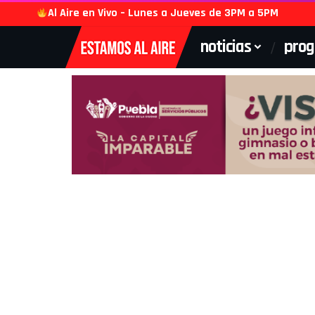
Al Aire en Vivo – Lunes a Jueves de 3PM a 5PM
noticias
pro