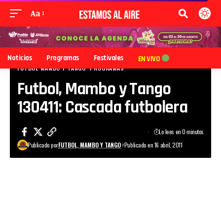
Aa
Noticias
Programas
Festivales
EN VIVO
FUTBOL MAMBO Y TANGO
PROGRAMAS
Futbol, Mambo y Tango
130411: Cascada futbolera
Lo lees en 0 minutos
Publicado por
FUTBOL, MAMBO Y TANGO
Publicado en 16 abril, 2011