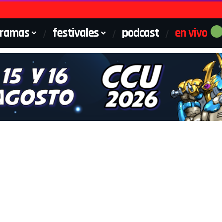
gramas
festivales
podcast
en vivo