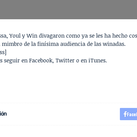
ssa
,
Youl
y
Win
divagaron como ya se les ha hecho co
 mimbro de la finísima audiencia de las
winadas
.
ss]
s seguir en
Facebook
,
Twitter
o en
iTunes
.
ión
Face