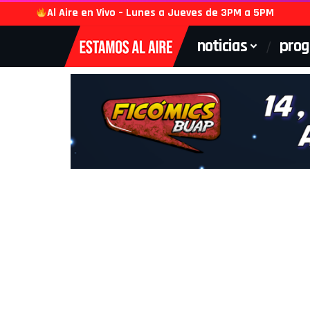
Al Aire en Vivo – Lunes a Jueves de 3PM a 5PM
noticias
pro