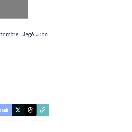
stumbre. Llegó «Don
book