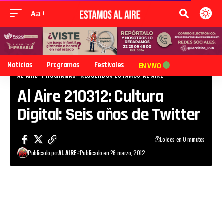
Aa
Noticias
Programas
Festivales
EN VIVO
AL AIRE
PROGRAMAS
RECUERDOS ESTAMOS AL AIRE
Al Aire 210312: Cultura
Digital: Seis años de Twitter
Lo lees en 0 minutos
Publicado por
AL AIRE
Publicado en 26 marzo, 2012