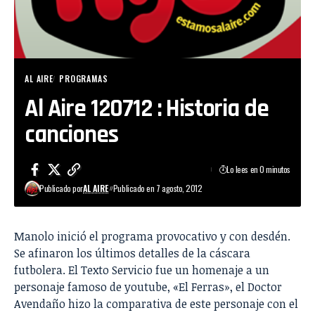
AL AIRE
PROGRAMAS
Al Aire 120712 : Historia de
canciones
Lo lees en 0 minutos
Publicado por
AL AIRE
Publicado en 7 agosto, 2012
Manolo inició el programa provocativo y con desdén.
Se afinaron los últimos detalles de la cáscara
futbolera. El Texto Servicio fue un homenaje a un
personaje famoso de youtube, «El Ferras», el Doctor
Avendaño hizo la comparativa de este personaje con el