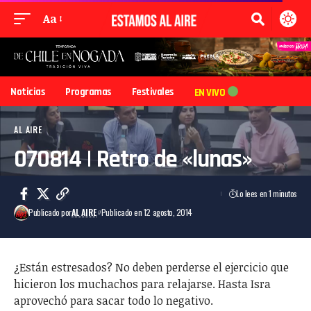
Aa
Noticias
Programas
Festivales
EN VIVO
AL AIRE
070814 | Retro de «lunas»
Lo lees en 1 minutos
Publicado por
AL AIRE
Publicado en 12 agosto, 2014
¿Están estresados? No deben perderse el ejercicio que
hicieron los muchachos para relajarse. Hasta Isra
aprovechó para sacar todo lo negativo.