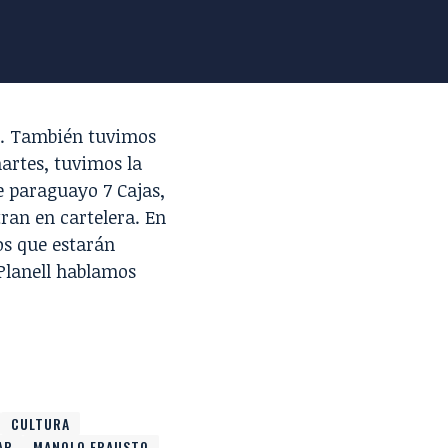
o. También tuvimos
artes, tuvimos la
me paraguayo
7 Cajas
,
ran en cartelera. En
os que estarán
 Planell hablamos
CULTURA
AP
MANOLO FRAUSTO