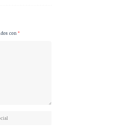
ados con
*