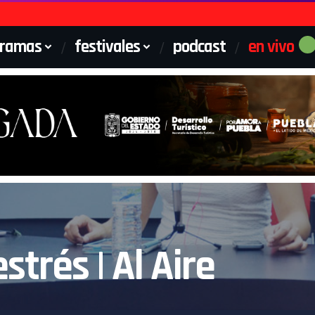
gramas
festivales
podcast
en vivo
trés | Al Aire