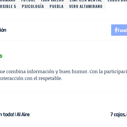
OSIBLE 5
PSICOLOGÍA
PUEBLA
VERO ALTAMIRANO
ión
Face
que combina información y buen humor. Con la participac
interacción con el respetable.
 todo! | Al Aire
7 cajas,