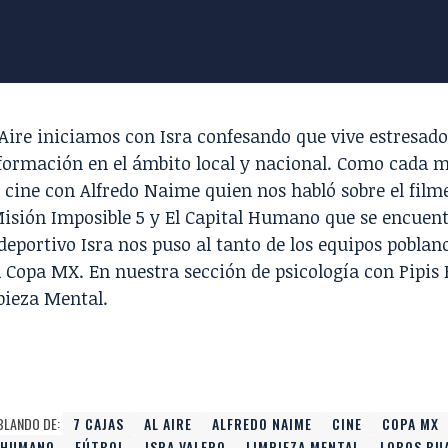
 Aire iniciamos con
Isra
confesando que vive estresad
formación en el ámbito local y nacional. Como cada m
e cine con Alfredo Naime quien nos habló sobre el fil
isión Imposible 5
y
El Capital Humano
que se encuent
deportivo Isra nos puso al tanto de los equipos poblan
 Copa MX. En nuestra sección de psicología con Pipis
pieza Mental.
BLANDO DE:
7 CAJAS
AL AIRE
ALFREDO NAIME
CINE
COPA MX
L HUMANO
FÚTBOL
ISRA VALERO
LIMPIEZA MENTAL
LOBOS BU