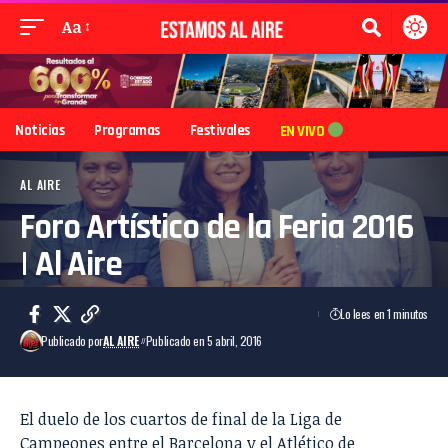
Aa
Noticias
Programas
Festivales
EN VIVO
AL AIRE
Foro Artístico de la Feria 2016
| Al Aire
Lo lees en 1 minutos
Publicado por
AL AIRE
Publicado en 5 abril, 2016
El duelo de los cuartos de final de la
Liga de
Campeones
entre el
Barcelona
y el
Atlético de