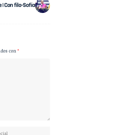
 | Con filo-Sofía
ados con
*