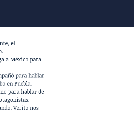
te, el
o.
ega a México para
pañó para hablar
bo en Puebla.
no para hablar de
otagonistas.
mundo.
Verito
nos