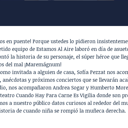
s en puente! Porque ustedes lo pidieron insistentemen
tido equipo de
Estamos Al Aire
laboró en día de asuet
ntó la historia de su personaje, el súper héroe que ll
os del mal ¡Maremágnum!
omo invitada a alguien de casa,
Sofía Pezzat
nos acom
 anécdotas y próximos conciertos que se llevarán aca
udio, nos acompañaron Andrea Sogar y Humberto More
 teatro
Cuando
Hay
Para
Carne
Es Vigilia
donde son pr
os a nuestro público datos curiosos al rededor del 
historia de cuando niña se rompió la muñeca derecha.