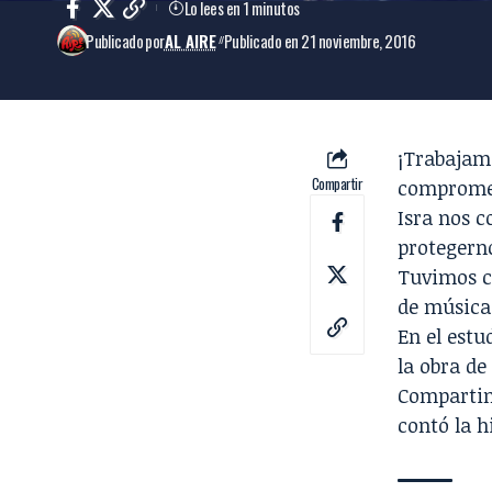
Lo lees en 1 minutos
Publicado por
AL AIRE
Publicado en 21 noviembre, 2016
¡Trabajamo
Compartir
comprome
Isra
nos co
protegern
Tuvimos c
de música,
En el est
la obra de
Compartim
contó la 