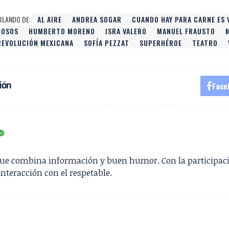
BLANDO DE:
AL AIRE
ANDREA SOGAR
CUANDO HAY PARA CARNE ES V
IOSOS
HUMBERTO MORENO
ISRA VALERO
MANUEL FRAUSTO
REVOLUCIÓN MEXICANA
SOFÍA PEZZAT
SUPERHÉROE
TEATRO
ión
Face
que combina información y buen humor. Con la participac
interacción con el respetable.