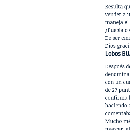
Resulta qu
vender a u
maneja el 
¿Puebla o
De ser cie
Dios graci
Lobos BUA
Después d
denominado
con un cu
de 27 punt
confirma l
haciendo a
comentaba 
Mucho mér
marcar ‘al