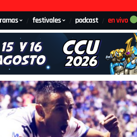
gramas
festivales
podcast
en vivo