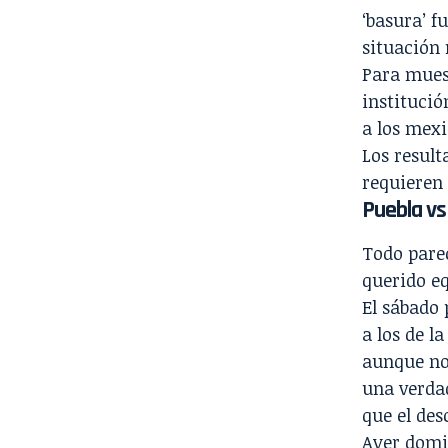
‘basura’ f
situación 
Para muest
institució
a los mexi
Los result
requieren
Puebla vs
Todo parec
querido eq
El sábado 
a los de l
aunque no
una verda
que el des
Ayer domi