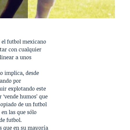
 el futbol mexicano
ntar con cualquier
alinear a unos
o implica, desde
sando por
uir explotando este
or ‘vende humos’ que
ropiado de un futbol
 en las que sólo
e futbol.
es que en su mayoría