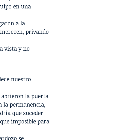
quipo en una
garon a la
o merecen, privando
a vista y no
dece nuestro
 abrieron la puerta
an la permanencia,
dría que suceder
 que imposible para
ardozo se