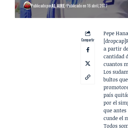
Publicado por
AL AIRE
Publicado en 16 abril, 2017
Pepe Han
Compartir
[dropcap]
a partir d
cantidad d
cuantos me
Los sudame
bultos que
promotores
país quitá
por el sim
que antes 
cunde el m
Todos somo