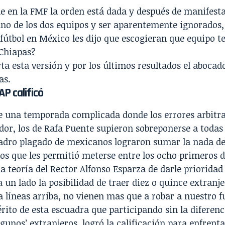
e en la FMF la orden está dada y después de manifest
no de los dos equipos y ser aparentemente ignorados,
fútbol en México les dijo que escogieran que equipo t
 Chiapas?
rta esta versión y por los últimos resultados el abocad
as.
P calificó
e una temporada complicada donde los errores arbitra
r, los de Rafa Puente supieron sobreponerse a todas 
adro plagado de mexicanos lograron sumar la nada de
os que les permitió meterse entre los ocho primeros d
a teoría del Rector Alfonso Esparza de darle prioridad
 un lado la posibilidad de traer diez o quince extranj
líneas arriba, no vienen mas que a robar a nuestro fu
ito de esta escuadra que participando sin la diferen
gunos’ extranjeros, logró la calificación para enfrenta