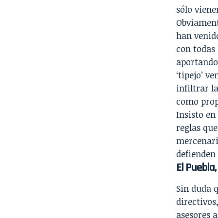
sólo viene
Obviamente
han venido
con todas 
aportando 
‘tipejo’ v
infiltrar 
como prop
Insisto en
reglas que
mercenario
defienden 
El Puebla,
Sin duda q
directivos
asesores a