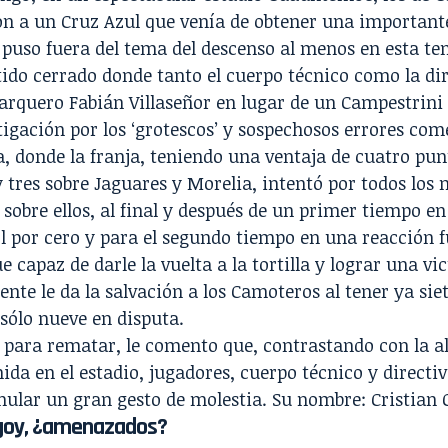
n a un Cruz Azul que venía de obtener una importante
s puso fuera del tema del descenso al menos en esta t
ido cerrado donde tanto el cuerpo técnico como la dir
 arquero Fabián Villaseñor en lugar de un Campestrini
tigación por los ‘grotescos’ y sospechosos errores com
 donde la franja, teniendo una ventaja de cuatro punt
 tres sobre Jaguares y Morelia, intentó por todos los
 sobre ellos, al final y después de un primer tiempo en
l por cero y para el segundo tiempo en una reacción fu
e capaz de darle la vuelta a la tortilla y lograr una v
nte le da la salvación a los Camoteros al tener ya sie
sólo nueve en disputa.
para rematar, le comento que, contrastando con la al
ida en el estadio, jugadores, cuerpo técnico y directi
ular un gran gesto de molestia. Su nombre: Cristian 
goy, ¿amenazados?