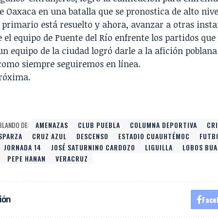
de Oaxaca en una batalla que se pronostica de alto nive
o primario está resuelto y ahora, avanzar a otras inst
e el equipo de Puente del Río enfrente los partidos que
n equipo de la ciudad logró darle a la afición poblana
como siempre seguiremos en línea.
próxima.
BLANDO DE:
AMENAZAS
CLUB PUEBLA
COLUMNA DEPORTIVA
CR
ESPARZA
CRUZ AZUL
DESCENSO
ESTADIO CUAUHTÉMOC
FUTB
JORNADA 14
JOSÉ SATURNINO CARDOZO
LIGUILLA
LOBOS BUA
PEPE HANAN
VERACRUZ
ión
Face