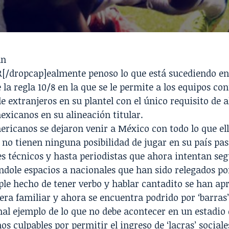
an
R[/dropcap]ealmente penoso lo que está sucediendo en
e la regla 10/8 en la que se le permite a los equipos co
e extranjeros en su plantel con el único requisito de 
xicanos en su alineación titular.
ricanos se dejaron venir a México con todo lo que ell
 no tienen ninguna posibilidad de jugar en su país pa
 técnicos y hasta periodistas que ahora intentan seg
ndole espacios a nacionales que han sido relegados p
ple hecho de tener verbo y hablar cantadito se han ap
era familiar y ahora se encuentra podrido por ‘barras’
al ejemplo de lo que no debe acontecer en un estadio d
s culpables por permitir el ingreso de ‘lacras’ social