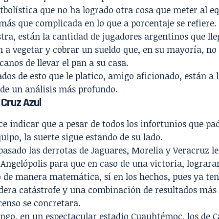
utbolística que no ha logrado otra cosa que meter al e
más que complicada en lo que a porcentaje se refiere.
ra, están la cantidad de jugadores argentinos que lle
n a vegetar y cobrar un sueldo que, en su mayoría, n
canos de llevar el pan a su casa.
ados de esto que le platico, amigo aficionado, están a l
 de un análisis más profundo.
 Cruz Azul
e indicar que a pesar de todos los infortunios que pa
uipo, la suerte sigue estando de su lado.
pasado las derrotas de Jaguares, Morelia y Veracruz le
a Angelópolis para que en caso de una victoria, lograr
 de manera matemática, sí en los hechos, pues ya ten
dera catástrofe y una combinación de resultados más
censo se concretara.
ngo, en un espectacular estadio Cuauhtémoc, los de C