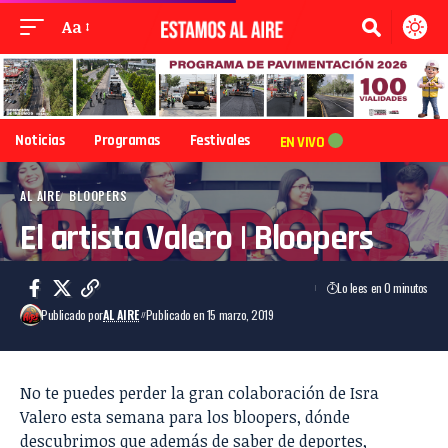
Aa
Noticias
Programas
Festivales
EN VIVO
AL AIRE
BLOOPERS
El artista Valero | Bloopers
Lo lees en 0 minutos
Publicado por
AL AIRE
Publicado en 15 marzo, 2019
No te puedes perder la gran colaboración de Isra
Valero esta semana para los bloopers, dónde
descubrimos que además de saber de deportes,