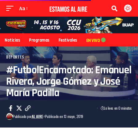
Aa
Noticias
Programas
Festivales
EN VIVO
DEPORTES
#FutbolEncamotado: Emanuel
Rivera, Jorge Gómez y José
María Padilla
Lo lees en 0 minutos
Publicado por
AL AIRE
Publicado en 13 mayo, 2019