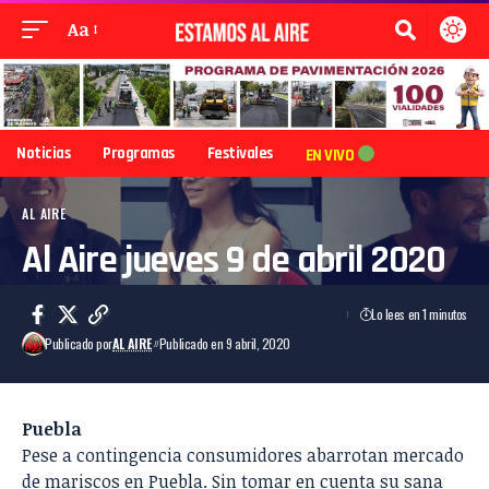
Aa
Noticias
Programas
Festivales
EN VIVO
AL AIRE
Al Aire jueves 9 de abril 2020
Lo lees en 1 minutos
Publicado por
AL AIRE
Publicado en 9 abril, 2020
Puebla
Pese a contingencia consumidores abarrotan mercado
de mariscos en Puebla.
Sin tomar en cuenta su sana