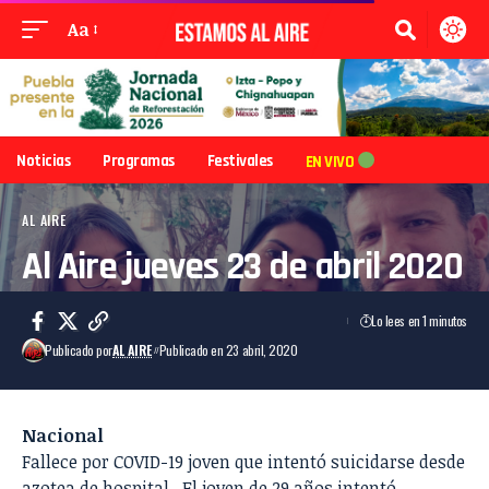
Aa
Noticias
Programas
Festivales
EN VIVO
AL AIRE
Al Aire jueves 23 de abril 2020
Lo lees en 1 minutos
Publicado por
AL AIRE
Publicado en 23 abril, 2020
Nacional
Fallece por COVID-19 joven que intentó suicidarse desde
azotea de hospital.
El joven de 29 años intentó