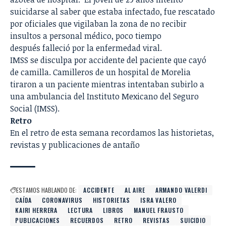
suicidarse al saber que estaba infectado, fue rescatado
por oficiales que vigilaban la zona de no recibir
insultos a personal médico, poco tiempo
después falleció por la enfermedad viral.
IMSS se disculpa por accidente del paciente que cayó
de camilla.
Camilleros de un hospital de Morelia
tiraron a un paciente mientras intentaban subirlo a
una ambulancia del Instituto Mexicano del Seguro
Social (IMSS).
Retro
En el retro de esta semana recordamos las historietas,
revistas y publicaciones de antaño
ESTAMOS HABLANDO DE:
ACCIDENTE
AL AIRE
ARMANDO VALERDI
CAÍDA
CORONAVIRUS
HISTORIETAS
ISRA VALERO
KAIRI HERRERA
LECTURA
LIBROS
MANUEL FRAUSTO
PUBLICACIONES
RECUERDOS
RETRO
REVISTAS
SUICIDIO