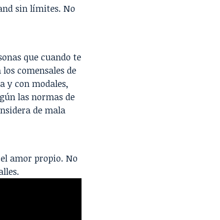
nd sin límites. No
rsonas que cuando te
a los comensales de
da y con modales,
egún las normas de
onsidera de mala
e el amor propio. No
lles.