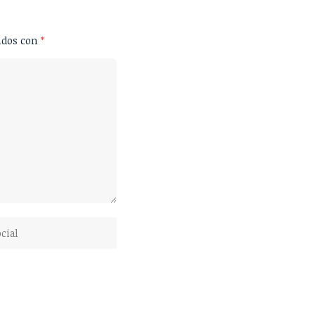
ados con
*