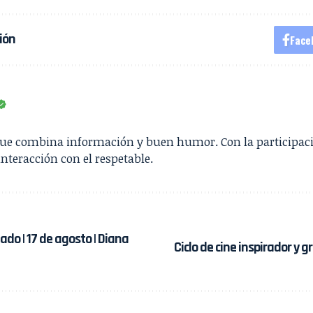
ión
Face
que combina información y buen humor. Con la participac
interacción con el respetable.
do | 17 de agosto | Diana
Ciclo de cine inspirador y gr