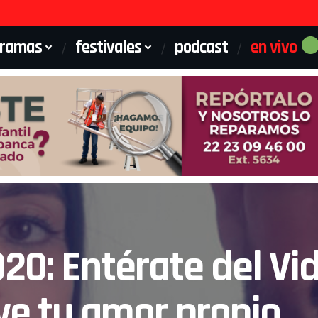
gramas
festivales
podcast
en vivo
20: Entérate del Vi
ye tu amor propio