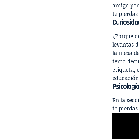
amigo para
te pierdas
Curiosid
¿Porqué d
levantas d
la mesa d
temo deci
etiqueta, 
educación
Psicologí
En la secc
te pierdas