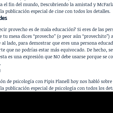
 el fin del mundo, Descubriendo la amistad y McFarla
 la publicación especial de cine con todos los detalles.
ades
ecir provecho es de mala educación?
Si eres de las pe
e tu mesa dices “provecho” (o peor aún “provechito”) 
e al lado, para demostrar que eres una persona educa
rte que no podrías estar más equivocado. De hecho, s
esta es una expresión que NO debe usarse porque se c
.
a
ión de psicología con Pipis Planell hoy nos habló sobr
 la publicación especial de psicología con todos los deta