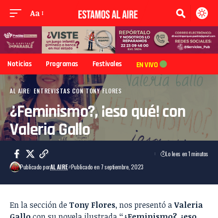
Aa
Noticias
Programas
Festivales
EN VIVO
AL AIRE
ENTREVISTAS CON TONY FLORES
¿Feminismo?, ¡eso qué! con
Valeria Gallo
Lo lees en 1 minutos
Publicado por
AL AIRE
Publicado en 7 septiembre, 2023
En la sección de
Tony Flores
, nos presentó a
Valeria
Gallo
con su novela ilustrada
“¿Feminismo?, ¡eso