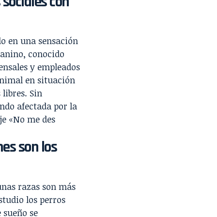
 sociales con
do en una sensación
canino, conocido
mensales y empleados
animal en situación
 libres. Sin
ndo afectada por la
aje «No me des
es son los
gunas razas son más
studio los perros
e sueño se