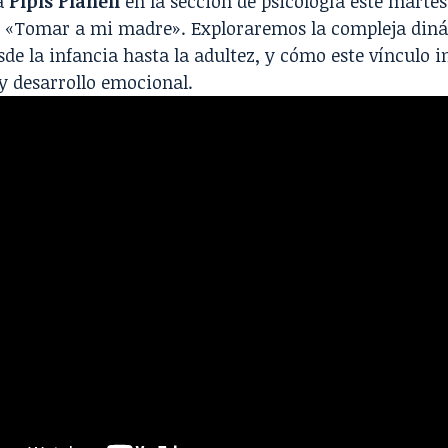
a
Pipis Planell
en la sección de psicología este marte
e «Tomar a mi madre». Exploraremos la compleja din
esde la infancia hasta la adultez, y cómo este vínculo 
y desarrollo emocional.