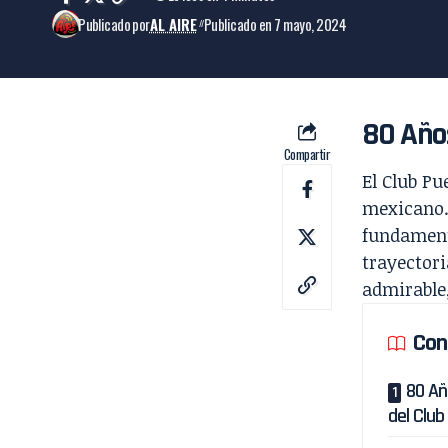
Publicado por
AL AIRE
Publicado en 7 mayo, 2024
80 Años
Compartir
El Club Pu
mexicano. 
fundament
trayectori
admirable,
Con
80 Año
del Club