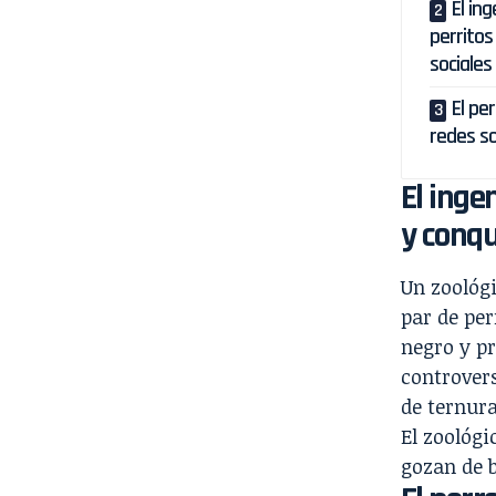
El in
perritos
sociales
El pe
redes so
El inge
y conqu
Un zoológi
par de per
negro y pr
controvers
de ternura
El zoológi
gozan de 