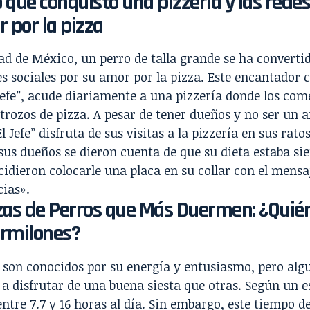
o que conquistó una pizzería y las redes
 por la pizza
ad de México, un perro de talla grande se ha converti
es sociales por su amor por la pizza. Este encantador 
Jefe”, acude diariamente a una pizzería donde los co
 trozos de pizza. A pesar de tener dueños y no ser un 
El Jefe” disfruta de sus visitas a la pizzería en sus ratos
us dueños se dieron cuenta de que su dieta estaba sie
cidieron colocarle una placa en su collar con el mens
cias».
zas de Perros que Más Duermen: ¿Quién
rmilones?
s son conocidos por su energía y entusiasmo, pero al
a disfrutar de una buena siesta que otras. Según un e
tre 7.7 y 16 horas al día. Sin embargo, este tiempo d