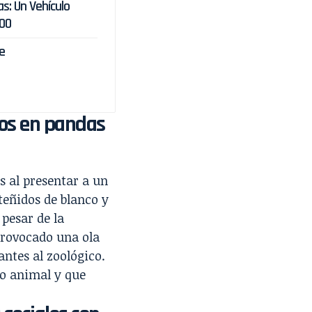
s: Un Vehículo
000
e
tos en pandas
s al presentar a un
teñidos de blanco y
pesar de la
 provocado una ola
antes al zoológico.
to animal y que