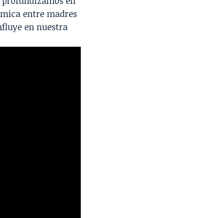
s profundizamos en
ámica entre madres
influye en nuestra