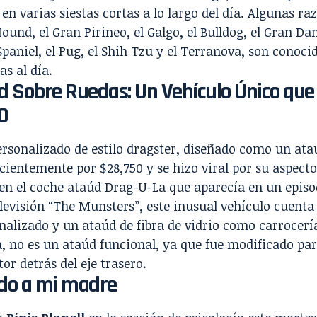
 en varias siestas cortas a lo largo del día. Algunas r
Hound, el Gran Pirineo, el Galgo, el Bulldog, el Gran Da
Spaniel, el Pug, el Shih Tzu y el Terranova, son conoc
as al día.
d Sobre Ruedas: Un Vehículo Único que
0
rsonalizado de estilo dragster, diseñado como un ata
cientemente por $28,750 y se hizo viral por su aspect
en el coche ataúd Drag-U-La que aparecía en un episod
elevisión “The Munsters”, este inusual vehículo cuenta
nalizado y un ataúd de fibra de vidrio como carrocería
, no es un ataúd funcional, ya que fue modificado par
or detrás del eje trasero.
o a mi madre