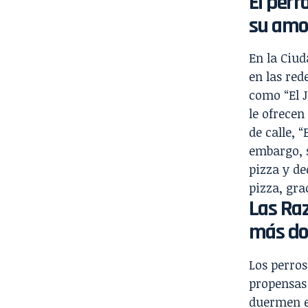
El perr
su amor
En la Ciud
en las red
como “El 
le ofrecen
de calle, “
embargo, s
pizza y de
pizza, gra
Las Ra
más do
Los perro
propensas 
duermen en