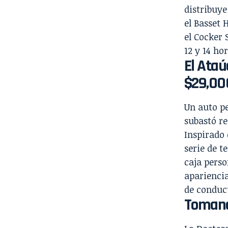
distribuye
el Basset 
el Cocker 
12 y 14 hor
El Ataú
$29,00
Un auto pe
subastó re
Inspirado 
serie de t
caja perso
apariencia
de conduct
Tomand