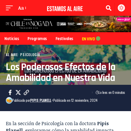
Aa
Noticias
Programas
Festivales
EN VIVO
AL AIRE
PSICOLOGÍA
Los Poderosos Efectos de la
Amabilidad en Nuestra Vida
Lo lees en 0 minutos
Publicado por
PIPIS PLANELL
Publicado en 12 noviembre, 2024
En la sección de Psicología con la doctora
Pipis
Planell
, exploramos cómo la amabilidad impacta