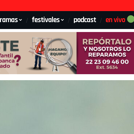
gramas
festivales
podcast
en vivo