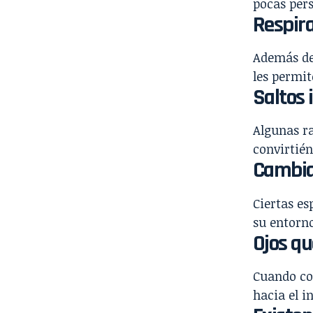
pocas per
Respira
Además de 
les permit
Saltos
Algunas r
convirtién
Cambia
Ciertas es
su entorn
Ojos qu
Cuando co
hacia el i