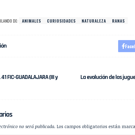
BLANDO DE:
ANIMALES
CURIOSIDADES
NATURALEZA
RANAS
ión
Face
41 FIC-GUADALAJARA (III y
La evolución de los jugu
arios
ectrónico no será publicada.
Los campos obligatorios están marc