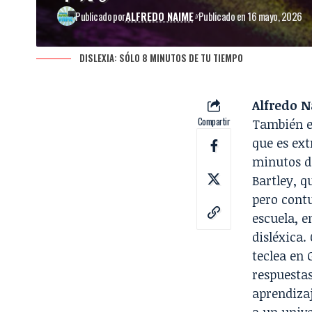
Publicado por
ALFREDO NAIME
Publicado en 16 mayo, 2026
DISLEXIA: SÓLO 8 MINUTOS DE TU TIEMPO
Alfredo 
Compartir
También en
que es ext
minutos d
Bartley, q
pero contu
escuela, e
disléxica
teclea en 
respuesta
aprendizaj