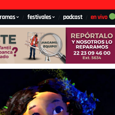
gramas
festivales
podcast
en vivo