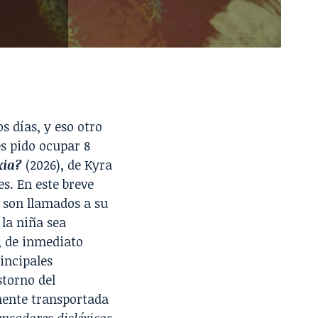
s días, y eso otro
es pido ocupar 8
xia?
(2026), de Kyra
s. En este breve
 son llamados a su
la niña sea
, de inmediato
rincipales
storno del
ente transportada