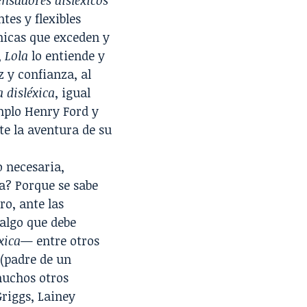
ensadores disléxicos
tes y flexibles
micas que exceden y
,
Lola
lo entiende y
z y confianza, al
 disléxica
, igual
mplo Henry Ford y
e la aventura de su
 necesaria,
ia? Porque se sabe
ro, ante las
algo que debe
xica
— entre otros
 (padre de un
 muchos otros
riggs, Lainey