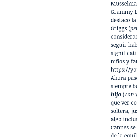
Musselman
Grammy Lo
destaco la
Griggs (
pe
considerad
seguir ha
significat
niños y fa
https://y
Ahora pase
siempre b
hijo
(
Zan 
que ver c
soltera, j
algo inclu
Cannes se 
de la equi