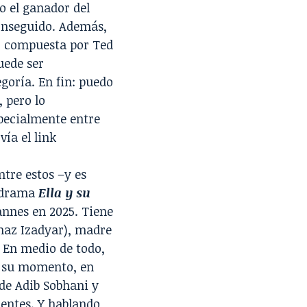
o el ganador del
onseguido. Además,
o, compuesta por Ted
uede ser
goría. En fin: puedo
, pero lo
specialmente entre
vía el link
ntre estos –y es
lodrama
Ella y su
annes en 2025. Tiene
naz Izadyar), madre
 En medio de todo,
En su momento, en
 de Adib Sobhani y
ientes. Y hablando