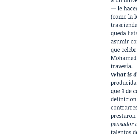
a un unive
— le hacen
(como la l
trasciende
queda list
asumir com
que celebr
Mohamed A
travesía.
What is d
producida
que 9 de c
definicion
contrarre
prestaron 
pensador d
talentos d