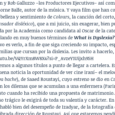
 y Rob Galluzzo –los Productores Ejecutivos– así com
rne Balfe, autor de la música. Y vaya film que han c
 belleza y sentimiento de
Colours
, la canción del cort
nsador disléxico
), que a mi juicio, sin exagerar, bien p
a por la Academia como candidata al Oscar de la cate
blando en muy buenos términos de
What is Dyslexia?
ivo es verlo, a fin de que siga creciendo su impacto, e
milias que cursan por la dislexia. Les invito a hacerlo, 
outu.be/VQYrXm8W8X4?si=P_AvzeY1Uijxh95H
mos a algunos títulos a punto de llegar a cartelera. E
uena noticia la oportunidad de ver cine iraní– el me
va bache
), de Saaed Roustayi, cuyo estreno se dio en C
on los dilemas que se acumulan a una enfermera (Pari
usto cuando ha recibido una propuesta de matrimonio.
so trágico le exigirá de toda su valentía y carácter. 
habló bien del desempeño de Izadyar, de la fotografía
librada dirección de Roustayi. Así que estaremos pend