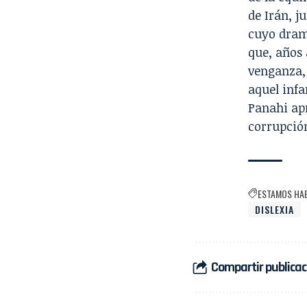
de Irán, j
cuyo dram
que, años 
venganza, 
aquel infa
Panahi apr
corrupción
ESTAMOS HA
DISLEXIA
Compartir publicac