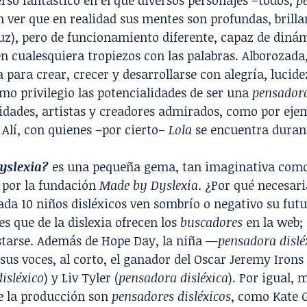
rso fantástico en el que diversos personajes –todos,
p
 ver que en realidad sus mentes son profundas, brillan
uz), pero de funcionamiento diferente, capaz de diná
n cualesquiera tropiezos con las palabras. Alborozada
a para crear, crecer y desarrollarse con alegría, lucide
o privilegio las potencialidades de ser una
pensadora
idades, artistas y creadores admirados, como por eje
lí, con quienes –por cierto–
Lola
se encuentra durant
yslexia?
es una pequeña gema, tan imaginativa como
 por la fundación
Made by Dyslexia
. ¿Por qué necesar
ada 10 niños disléxicos ven sombrío o negativo su futu
es que de la dislexia ofrecen los
buscadores
en la web; 
starse. Además de Hope Day, la niña —
pensadora dislé
sus voces, al corto, el ganador del Oscar Jeremy Irons
isléxico
) y Liv Tyler (
pensadora disléxica
). Por igual,
e la producción son
pensadores disléxicos
, como Kate G