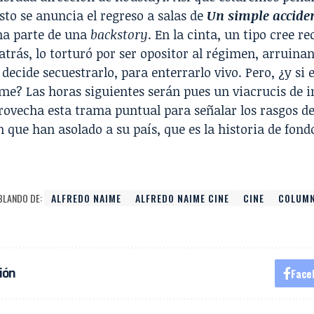
usto se anuncia el regreso a salas de
Un simple accide
a parte de una
backstory
. En la cinta, un tipo cree 
atrás, lo torturó por ser opositor al régimen, arruina
decide secuestrarlo, para enterrarlo vivo. Pero, ¿y si
me? Las horas siguientes serán pues un viacrucis de i
ovecha esta trama puntual para señalar los rasgos de
 que han asolado a su país, que es la historia de fondo
BLANDO DE:
ALFREDO NAIME
ALFREDO NAIME CINE
CINE
COLUM
ión
Face