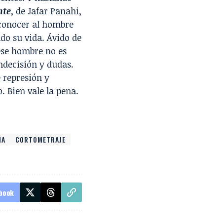
nte
, de Jafar Panahi,
reconocer al hombre
ndo su vida. Ávido de
 ese hombre no es
ndecisión y dudas.
 represión y
. Bien vale la pena.
NA
CORTOMETRAJE
book