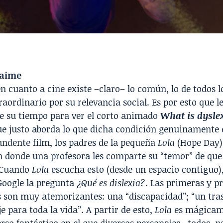
Naime
 cuanto a cine existe –claro– lo común, lo de todos lo
raordinario por su relevancia social. Es por esto que l
e su tiempo para ver el corto animado
What is dysle
ue justo aborda lo que dicha condición genuinamente e
ndente film, los padres de la pequeña
Lola
(Hope Day)
n donde una profesora les comparte su “temor” de que 
. Cuando
Lola
escucha esto (desde un espacio contiguo)
Google la pregunta
¿Qué es dislexia?
. Las primeras y p
s son muy atemorizantes: una “discapacidad”; “un tra
e para toda la vida”. A partir de esto,
Lola
es mágicam