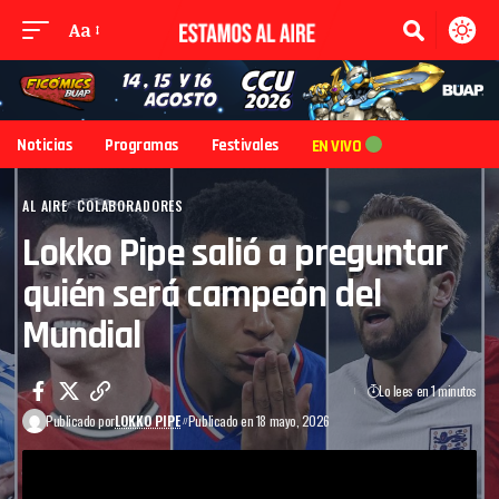
Aa
Noticias
Programas
Festivales
EN VIVO
AL AIRE
COLABORADORES
Lokko Pipe salió a preguntar
quién será campeón del
Mundial
Lo lees en 1 minutos
Publicado por
LOKKO PIPE
Publicado en 18 mayo, 2026