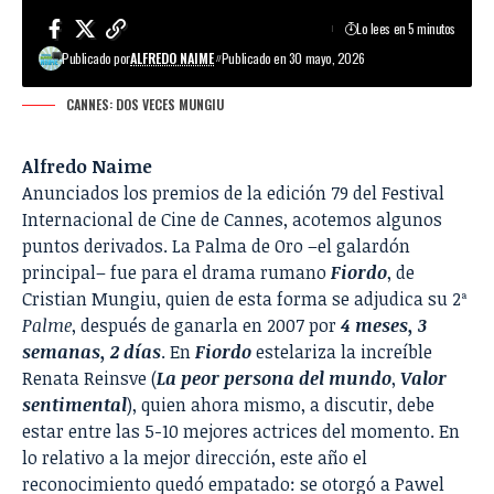
Lo lees en 5 minutos
Publicado por
ALFREDO NAIME
Publicado en 30 mayo, 2026
CANNES: DOS VECES MUNGIU
Alfredo Naime
Anunciados los premios de la edición 79 del Festival
Internacional de Cine de Cannes, acotemos algunos
puntos derivados. La Palma de Oro –el galardón
principal– fue para el drama rumano
Fiordo
, de
Cristian Mungiu, quien de esta forma se adjudica su 2ª
Palme
, después de ganarla en 2007 por
4 meses, 3
semanas, 2 días
. En
Fiordo
estelariza la increíble
Renata Reinsve (
La peor persona del mundo
,
Valor
sentimental
), quien ahora mismo, a discutir, debe
estar entre las 5-10 mejores actrices del momento. En
lo relativo a la mejor dirección, este año el
reconocimiento quedó empatado: se otorgó a Pawel