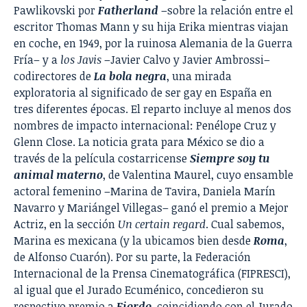
Pawlikovski por
Fatherland
–sobre la relación entre el
escritor Thomas Mann y su hija Erika mientras viajan
en coche, en 1949, por la ruinosa Alemania de la Guerra
Fría– y a
los Javis
–Javier Calvo y Javier Ambrossi–
codirectores de
La bola negra
, una mirada
exploratoria al significado de ser gay en España en
tres diferentes épocas. El reparto incluye al menos dos
nombres de impacto internacional: Penélope Cruz y
Glenn Close. La noticia grata para México se dio a
través de la película costarricense
Siempre soy tu
animal materno
, de Valentina Maurel, cuyo ensamble
actoral femenino –Marina de Tavira, Daniela Marín
Navarro y Mariángel Villegas– ganó el premio a Mejor
Actriz, en la sección
Un certain regard
. Cual sabemos,
Marina es mexicana (y la ubicamos bien desde
Roma
,
de Alfonso Cuarón). Por su parte, la Federación
Internacional de la Prensa Cinematográfica (FIPRESCI),
al igual que el Jurado Ecuménico, concedieron su
respectivo premio a
Fiordo
, coincidiendo con el Jurado