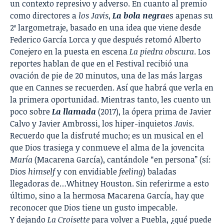
un contexto represivo y adverso. En cuanto al premio
como directores a
los Javis
,
La bola negra
es apenas su
2º largometraje, basado en una idea que viene desde
Federico García Lorca y que después retomó Alberto
Conejero en la puesta en escena
La piedra obscura
. Los
reportes hablan de que en el Festival recibió una
ovación de pie de 20 minutos, una de las más largas
que en Cannes se recuerden. Así que habrá que verla en
la primera oportunidad. Mientras tanto, les cuento un
poco sobre
La llamada
(2017), la ópera prima de Javier
Calvo y Javier Ambrossi, los hiper-inquietos
Javis
.
Recuerdo que la disfruté mucho; es un musical en el
que Dios trasiega y conmueve el alma de la jovencita
María
(Macarena García), cantándole “en persona” (sí:
Dios
himself
y con envidiable
feeling
) baladas
llegadoras de…Whitney Houston. Sin referirme a esto
último, sino a la hermosa Macarena García, hay que
reconocer que Dios tiene un gusto impecable.
Y dejando
La Croisette
para volver a Puebla, ¿qué puede