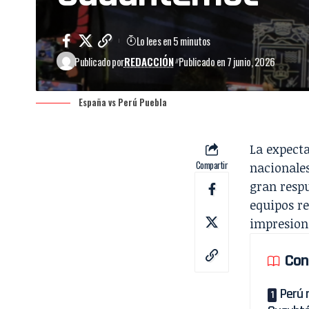
Lo lees en 5 minutos
Publicado por
REDACCIÓN
Publicado en 7 junio, 2026
España vs Perú Puebla
La expecta
Compartir
nacionales
gran respu
equipos re
impresion
Con
Perú 