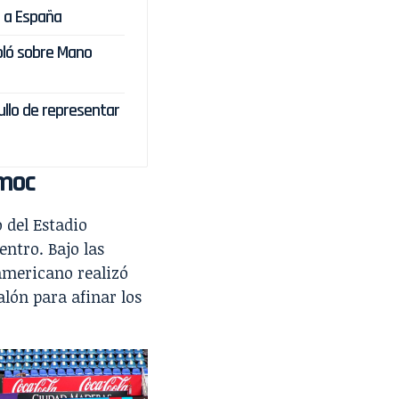
a a España
bló sobre Mano
ullo de representar
émoc
 del Estadio
ntro. Bajo las
americano realizó
alón para afinar los