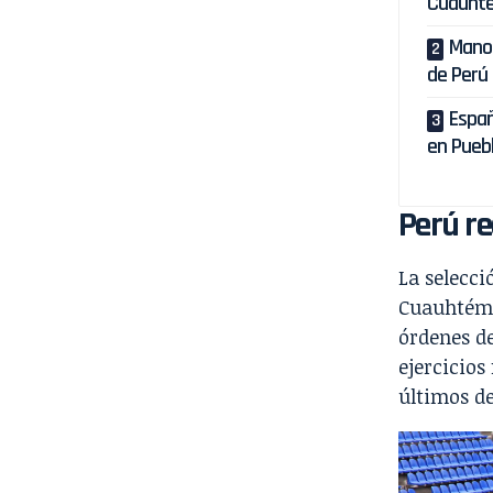
Cuauht
Mano 
de Perú
Españ
en Pueb
Perú re
La selecci
Cuauhtémoc
órdenes d
ejercicios
últimos de