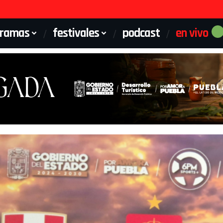
gramas
festivales
podcast
en vivo