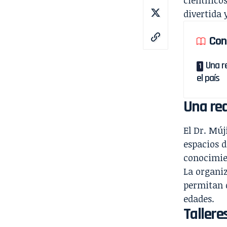
divertida 
Con
Una r
el país
Una red
El Dr. Múj
espacios d
conocimien
La organi
permitan d
edades.
Tallere