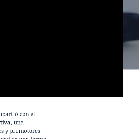
mpartió con el
tiva
, una
res y promotores
iedad de una forma