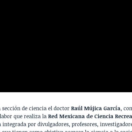
 sección de ciencia el doctor
Raúl Mújica García
, co
 labor que realiza la
Red Mexicana de Ciencia Recrea
 integrada por divulgadores, profesores, investigado
s que tienen como objetivo acercar la ciencia a la soc