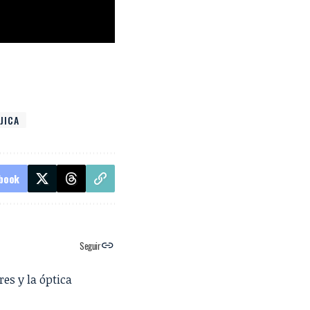
JICA
book
Seguir
es y la óptica