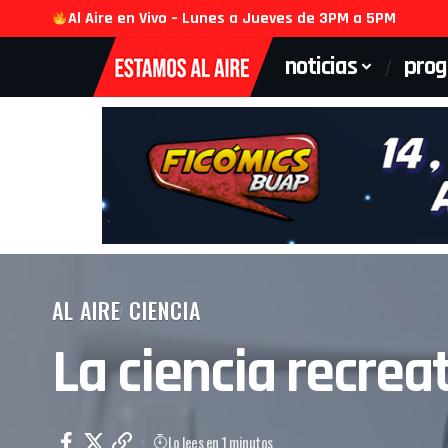
Al Aire en Vivo – Lunes a Jueves de 3PM a 5PM
noticias
pro
AL AIRE
CIENCIA
La ciencia recrea
Lo lees en 1 minutos