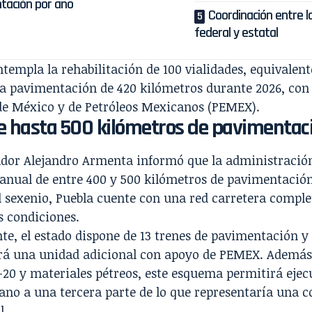
tación por año
Coordinación entre l
federal y estatal
ntempla la rehabilitación de 100 vialidades, equivalente
a pavimentación de 420 kilómetros durante 2026, con 
de México y de Petróleos Mexicanos (PEMEX).
e hasta 500 kilómetros de pavimentac
ador Alejandro Armenta informó que la administració
anual de entre 400 y 500 kilómetros de pavimentación
el sexenio, Puebla cuente con una red carretera comp
s condiciones.
te, el estado dispone de 13 trenes de pavimentación
rá una unidad adicional con apoyo de PEMEX. Además 
-20 y materiales pétreos, este esquema permitirá ejec
ano a una tercera parte de lo que representaría una 
l.