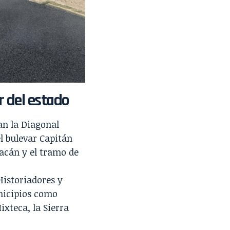
or del estado
an la Diagonal
el bulevar Capitán
uacán y el tramo de
Historiadores y
nicipios como
xteca, la Sierra