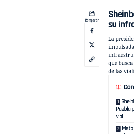
Sheinb
Compartir
su infr
La preside
impulsada
infraestru
que busca 
de las via
Con
Shein
Puebla 
vial
Meta 