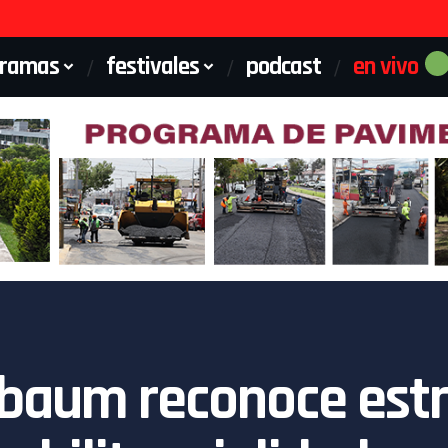
gramas
festivales
podcast
en vivo
baum reconoce estr