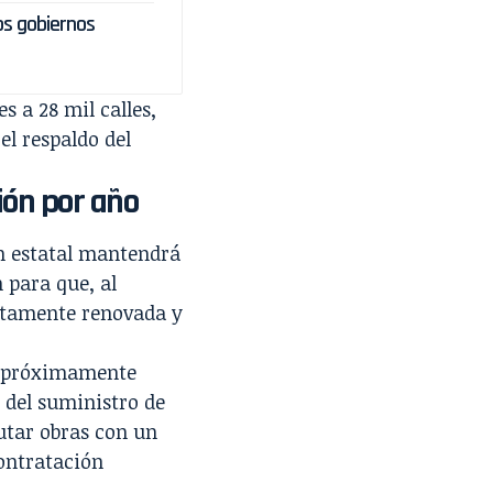
os gobiernos
s a 28 mil calles,
el respaldo del
ión por año
n estatal mantendrá
 para que, al
letamente renovada y
 y próximamente
del suministro de
utar obras con un
contratación