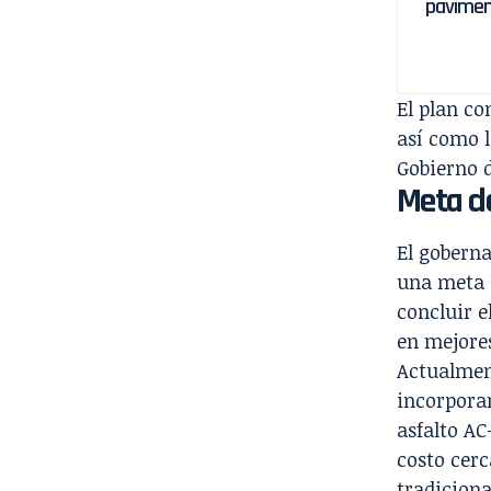
pavimen
El plan co
así como l
Gobierno 
Meta d
El gobern
una meta 
concluir 
en mejore
Actualmen
incorpora
asfalto AC
costo cerc
tradiciona