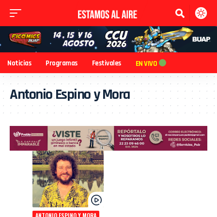
Noticias
Programas
Festivales
EN VIVO
Antonio Espino y Mora
ANTONIO ESPINO Y MORA