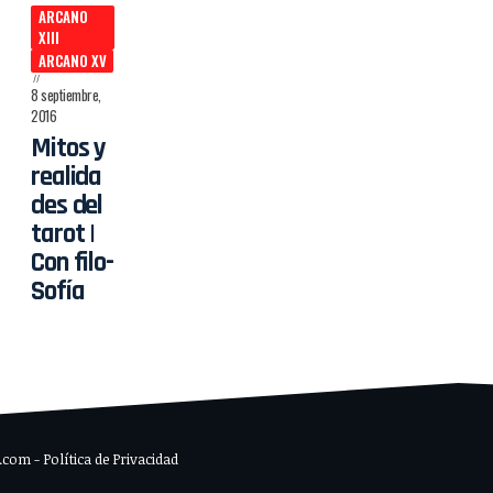
ARCANO
XIII
ARCANO XV
8 septiembre,
2016
Mitos y
realida
des del
tarot |
Con filo-
Sofía
om - Política de Privacidad