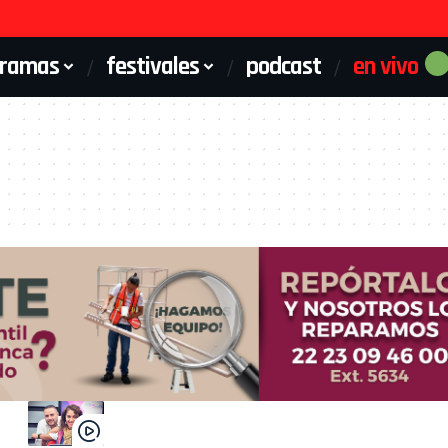
gramas
festivales
podcast
en vivo