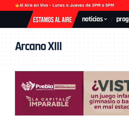
Al Aire en Vivo – Lunes a Jueves de 3PM a 5PM
noticias
pro
Arcano XIII