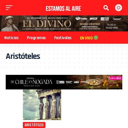
Noticias
Programas
Festivales
EN VIVO
Aristóteles
ARISTÓTELES