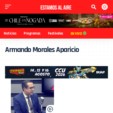
Noticias
Programas
Festivales
EN VIVO
Armando Morales Aparicio