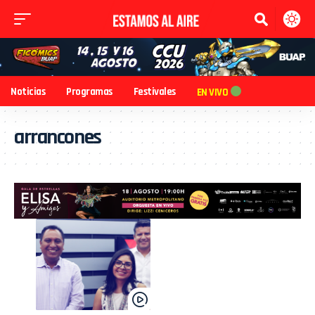
Noticias
Programas
Festivales
EN VIVO
arrancones