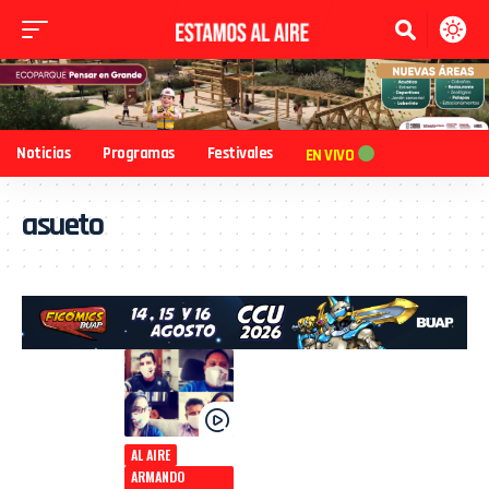
Noticias
Programas
Festivales
EN VIVO
asueto
AL AIRE
ARMANDO