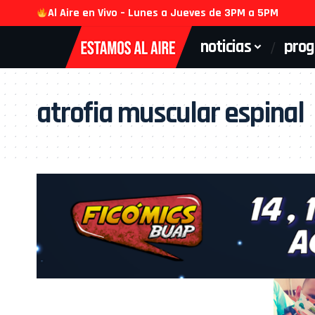
Al Aire en Vivo – Lunes a Jueves de 3PM a 5PM
noticias
pro
atrofia muscular espinal