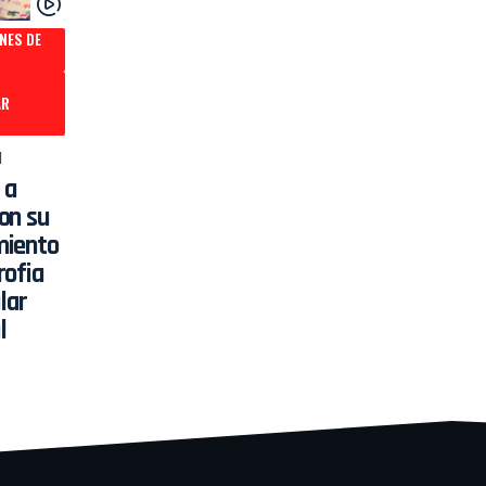
ONES DE
AR
1
 a
on su
miento
rofia
lar
l