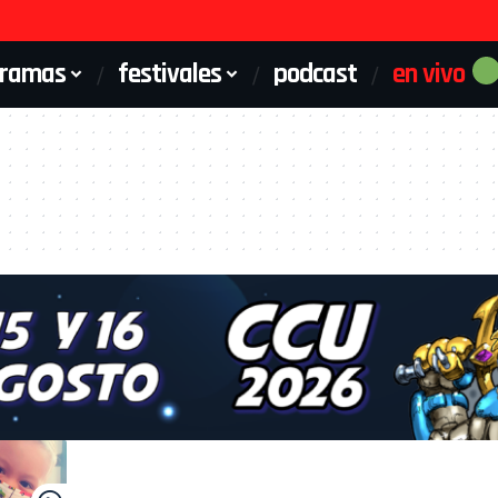
gramas
festivales
podcast
en vivo