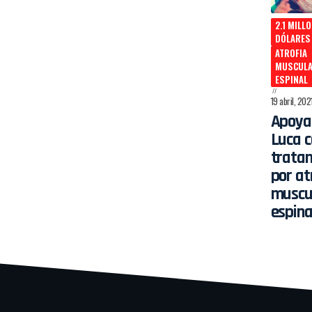
2.1 MILL
DÓLARES
ATROFIA
MUSCUL
ESPINAL
19 abril, 202
Apoya
Luca c
trata
por at
muscu
espina