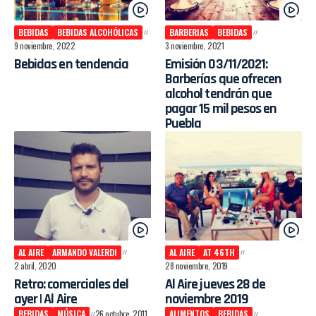
BEBIDAS
BEBIDAS ALCOHÓLICAS
BARBERIAS
BEBIDAS
9 noviembre, 2022
3 noviembre, 2021
Bebidas en tendencia
Emisión 03/11/2021:
Barberías que ofrecen
alcohol tendrán que
pagar 15 mil pesos en
Puebla
AL AIRE
ARMANDO VALERDI
AL AIRE
AT 46TH
2 abril, 2020
28 noviembre, 2019
Retro: comerciales del
Al Aire jueves 28 de
ayer | Al Aire
noviembre 2019
BEBIDAS
MÚSICA
26 octubre, 2011
ALIMENTOS
BEBIDAS