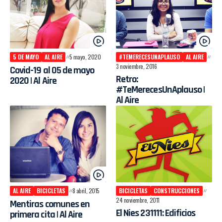
5 DE MAYO
AL AIRE
5 mayo, 2020
#TEMERECESUNAPLAUSO
AL AIRE
3 noviembre, 2016
Covid-19 al 05 de mayo
Retro:
2020 | Al Aire
#TeMerecesUnAplauso |
Al Aire
AL AIRE
BICICLETAS
8 abril, 2015
BICICLETAS
CONSTRUCCIONES
24 noviembre, 2011
Mentiras comunes en
El Nies 231111: Edificios
primera cita | Al Aire