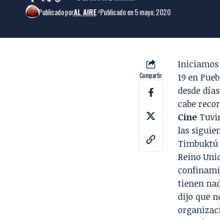
Publicado por
AL AIRE
Publicado en 5 mayo, 2020
Iniciamos 
Compartir
19 en Pue
desde días
cabe recor
Cine
Tuvi
las siguie
Timbuktú L
Reino Unid
confinami
tienen na
dijo que n
organizaci