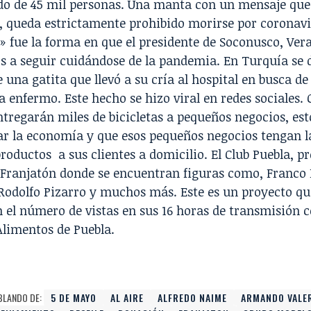
o de 45 mil personas.
Una manta con un mensaje que
, queda estrictamente prohibido morirse por coronavi
»
fue la forma en que el presidente de Soconusco, Vera
s a seguir cuidándose de la pandemia.
En Turquía se 
de una
gatita que llevó a su cría al hospital en busca d
 enfermo. Este hecho se hizo viral en redes sociales.
tregarán miles de bicicletas a pequeños negocios
, es
r la economía y que esos pequeños negocios tengan la
roductos a sus clientes a domicilio.
El Club Puebla, pr
l Franjatón donde se encuentran figuras como, Franco
Rodolfo Pizarro y muchos más. Este es un proyecto qu
 el número de vistas en sus 16 horas de transmisión c
Alimentos de Puebla.
BLANDO DE:
5 DE MAYO
AL AIRE
ALFREDO NAIME
ARMANDO VALE