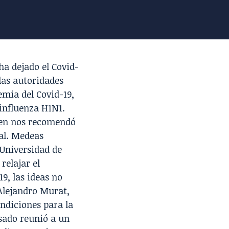
a dejado el Covid-
las autoridades
emia del Covid-19
,
influenza H1N1.
ien nos recomendó
ual. Medeas
Universidad de
relajar el
9, las ideas no
Alejandro Murat,
ndiciones para la
asado reunió a un