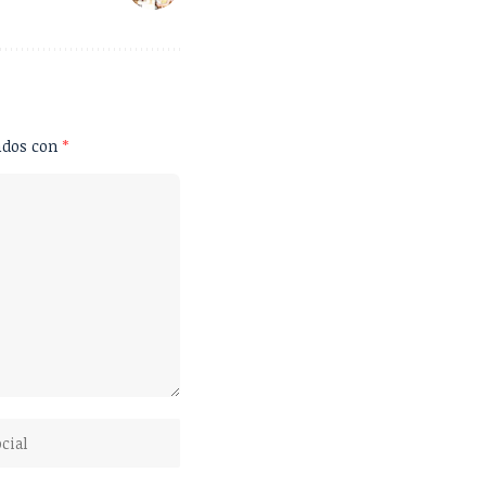
ados con
*