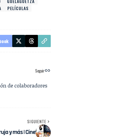
O
GUELAGUETZA
A
PELÍCULAS
book
Seguir
ión de colaboradores
SIGUIENTE
uja y más | Cine