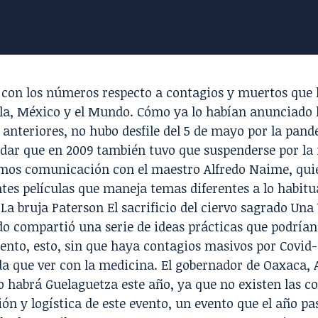
con los números respecto a contagios y muertos que h
bla, México y el Mundo.
Cómo ya lo habían anunciado 
 anteriores,
no hubo desfile del 5 de mayo por la pand
dar que en 2009 también tuvo que suspenderse por la 
mos comunicación con el maestro Alfredo Naime, qu
ntes películas que maneja temas diferentes a lo habit
a bruja Paterson El sacrificio del ciervo sagrado
Una
o compartió una serie de ideas prácticas que podrían 
ento
, esto, sin que haya contagios masivos por Covid-1
da que ver con la medicina.
El gobernador de Oaxaca,
o habrá Guelaguetza este año,
ya que no existen las co
ón y logística de este evento, un evento que el año p