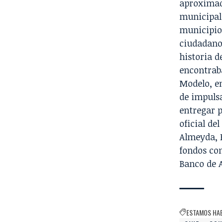
aproximad
municipal
municipio
ciudadano
historia 
encontraba
Modelo, en
de impulsa
entregar p
oficial de
Almeyda, 
fondos con
Banco de 
ESTAMOS HA