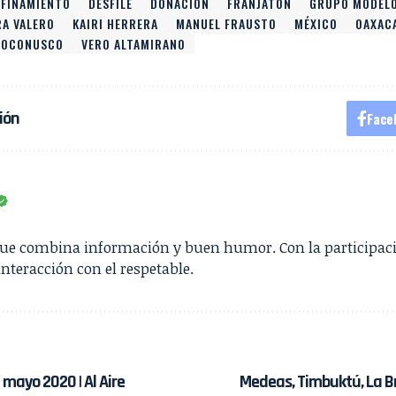
FINAMIENTO
DESFILE
DONACIÓN
FRANJATON
GRUPO MODEL
RA VALERO
KAIRI HERRERA
MANUEL FRAUSTO
MÉXICO
OAXAC
SOCONUSCO
VERO ALTAMIRANO
ión
Face
que combina información y buen humor. Con la participac
interacción con el respetable.
 mayo 2020 | Al Aire
Medeas, Timbuktú, La Br