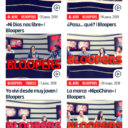
AL AIRE
BLOOPERS
21 junio, 2019
AL AIRE
BLOOPERS
14 junio, 2019
«Ni Dios nos libre» |
¿Pasu… qué? | Bloopers
Bloopers
BLOOPERS
FRASES
7 junio, 2019
AL AIRE
BLOOPERS
24 mayo, 2019
Yo viví desde muy joven |
La marca «NipoChina» |
Bloopers
Bloopers