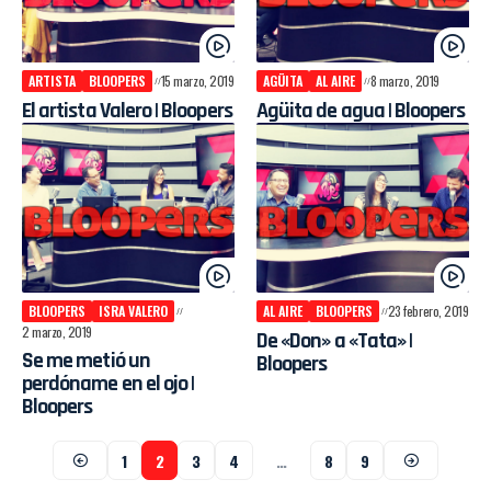
ARTISTA
BLOOPERS
15 marzo, 2019
AGÜITA
AL AIRE
8 marzo, 2019
El artista Valero | Bloopers
Agüita de agua | Bloopers
BLOOPERS
ISRA VALERO
AL AIRE
BLOOPERS
23 febrero, 2019
2 marzo, 2019
De «Don» a «Tata» |
Se me metió un
Bloopers
perdóname en el ojo |
Bloopers
1
2
3
4
…
8
9