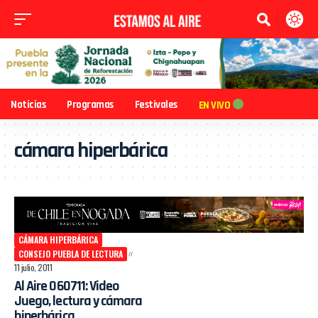
Noticias
Programas
Festivales
EN VIVO
cámara hiperbárica
CÁMARA HIPERBÁRICA
CONSEJO PUEBLA DE LECTURA
11 julio, 2011
Al Aire 060711: Video
Juego, lectura y cámara
hiperbárica