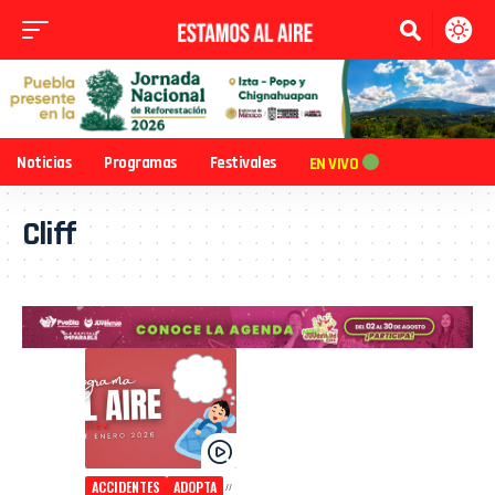
Noticias
Programas
Festivales
EN VIVO
Cliff
ACCIDENTES
ADOPTA