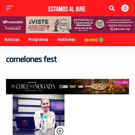
Noticias
Programas
Festivales
EN VIVO
comelones fest