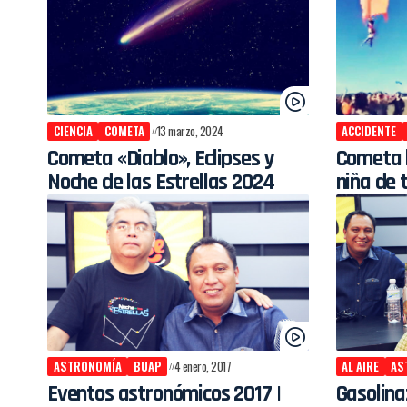
CIENCIA
COMETA
13 marzo, 2024
ACCIDENTE
Cometa «Diablo», Eclipses y
Cometa l
Noche de las Estrellas 2024
niña de 
ASTRONOMÍA
BUAP
4 enero, 2017
AL AIRE
AS
Eventos astronómicos 2017 |
Gasolinaz