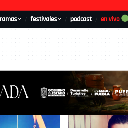
gramas
festivales
podcast
en vivo