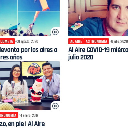
COMETA
31 agosto, 2020
AL AIRE
ASTRONOMÍA
8 julio, 2020
evanta por los aires a
Al Aire COVID-19 miérco
tres años
julio 2020
TRONOMÍA
4 enero, 2017
o, en pie | Al Aire