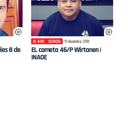
AL AIRE
CIENCIA
12 diciembre, 2018
les 8 de
EL cometa 46/P Wirtanen |
INAOE