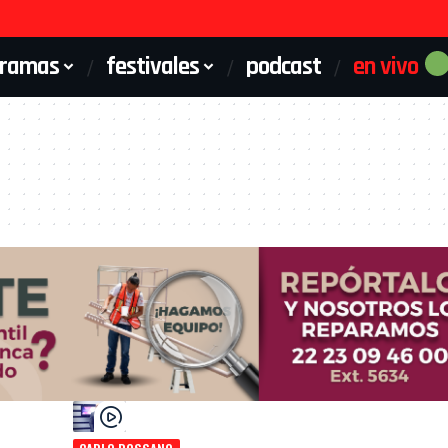
gramas
festivales
podcast
en vivo