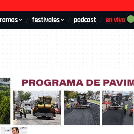
gramas
festivales
podcast
en vivo