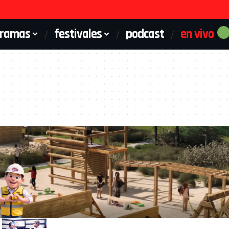
gramas
festivales
podcast
en vivo